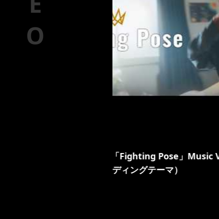
タート
CROWN HEAD /「Fighting Pose」Mu
ズム02」2月エンディングテーマ）