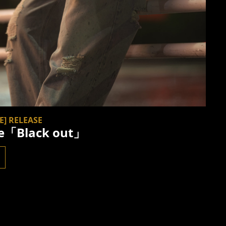
E] RELEASE
le「Black out」