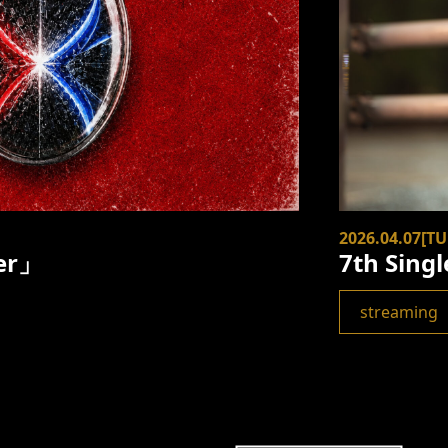
2026.04.07[TU
er」
7th Sing
streaming