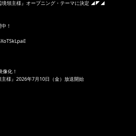
の辺境領主様』オープニング・テーマに決定 ◢◤◢
開中！
XoTSkLpaiI
の映像化！
主様』2026年7月10日（金）放送開始