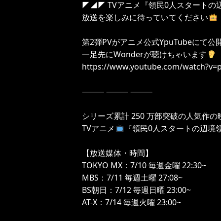
◤◢◤ TVアニメ『領民0人スタート
放送を楽しみに待っていてください
第2弾PVがアニメ公式YpuTubeにて公
一足先にWonderが聴けちゃいます
https://www.youtube.com/watch?v=p
⸻ ⸻ ⸻
シリーズ累計 250 万部突破の⼈気作
TVアニメ
『領民0人スタートの辺境領
【放送媒体・時間】
TOKYO MX：7/10 毎週金曜 22:30~
MBS：7/11 毎週土曜 27:08~
BS朝日：7/12 毎週日曜 23:00~
AT-X：7/14 毎週火曜 23:00~